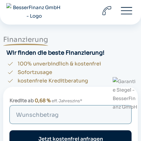
Zum
Inhalt
springen
Finanzierung
Wir finden die beste Finanzierung!
100% unverbindlich & kostenfrei
Sofortzusage
kostenfreie Kreditberatung
Kredite ab
0,68 %
eff. Jahreszins*
S
u
c
h
Jetzt kostenfrei anfragen