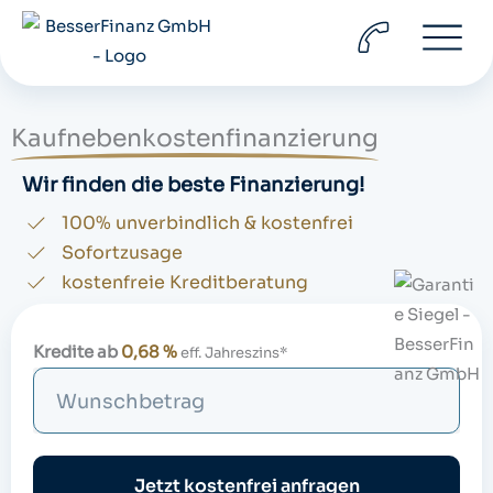
Zum
Inhalt
springen
Kaufnebenkostenfinanzierung
Wir finden die beste Finanzierung!
100% unverbindlich & kostenfrei
Sofortzusage
kostenfreie Kreditberatung
Kredite ab
0,68 %
eff. Jahreszins*
S
u
c
h
Jetzt kostenfrei anfragen