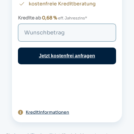
kostenfreie Kreditberatung
Kredite ab
0,68 %
eff. Jahreszins*
S
u
c
h
Jetzt kostenfrei anfragen
e
Kreditinformationen