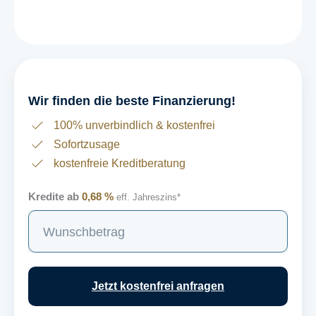
Wir finden die beste Finanzierung!
100% unverbindlich & kostenfrei
Sofortzusage
kostenfreie Kreditberatung
Kredite ab
0,68 %
eff. Jahreszins*
S
u
c
h
Jetzt kostenfrei anfragen
e