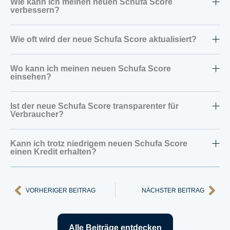
Wie kann ich meinen neuen Schufa Score
verbessern?
Wie oft wird der neue Schufa Score aktualisiert?
Wo kann ich meinen neuen Schufa Score
einsehen?
Ist der neue Schufa Score transparenter für
Verbraucher?
Kann ich trotz niedrigem neuen Schufa Score
einen Kredit erhalten?
Zurück
Näc
VORHERIGER BEITRAG
NÄCHSTER BEITRAG
Alle Beiträge entdecken