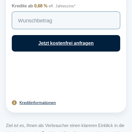
Kredite ab
0,68 %
eff. Jahreszins*
S
u
c
h
Jetzt kostenfrei anfragen
e
Kreditinformationen
Ziel ist es, Ihnen als Verbraucher einen klareren Einblick in die