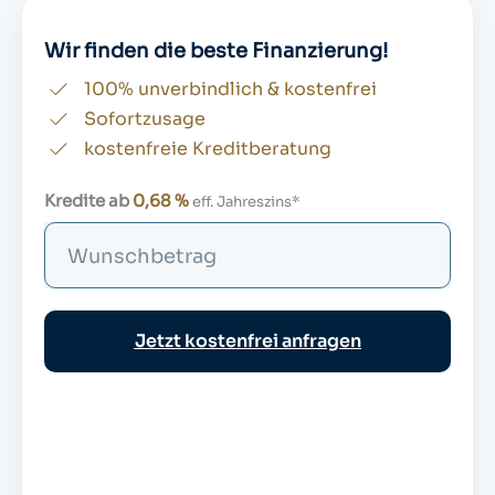
Wir finden die beste Finanzierung!
100% unverbindlich & kostenfrei
Sofortzusage
kostenfreie Kreditberatung
Kredite ab
0,68 %
eff. Jahreszins*
S
u
c
h
Jetzt kostenfrei anfragen
e