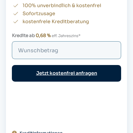
100% unverbindlich & kostenfrei
Sofortzusage
kostenfreie Kreditberatung
Kredite ab
0,68 %
eff. Jahreszins*
S
u
c
h
Jetzt kostenfrei anfragen
e