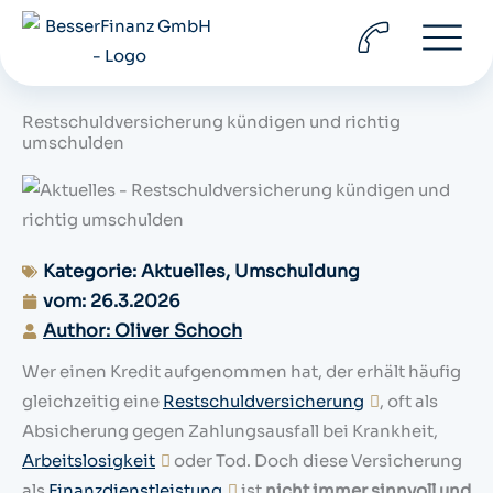
Zum
Inhalt
springen
Restschuldversicherung kündigen und richtig
umschulden
Kategorie:
Aktuelles
,
Umschuldung
vom:
26.3.2026
Author: Oliver Schoch
Wer einen Kredit aufgenommen hat, der erhält häufig
gleichzeitig eine
Restschuldversicherung
, oft als
Absicherung gegen Zahlungsausfall bei Krankheit,
Arbeitslosigkeit
oder Tod. Doch diese Versicherung
als
Finanzdienstleistung
ist
nicht immer sinnvoll und