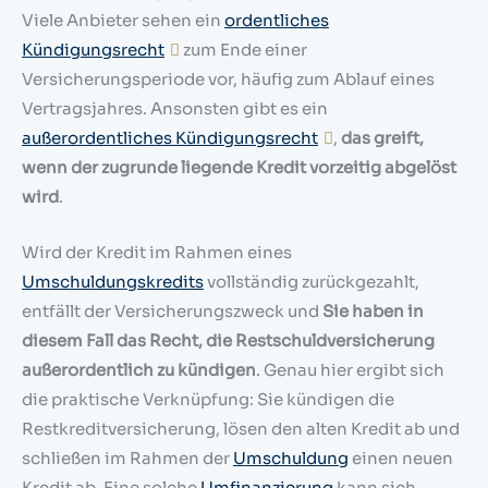
Viele Anbieter sehen ein
ordentliches
Kündigungsrecht
zum Ende einer
Versicherungsperiode vor, häufig zum Ablauf eines
Vertragsjahres. Ansonsten gibt es ein
außerordentliches Kündigungsrecht
,
das greift,
wenn der zugrunde liegende Kredit vorzeitig abgelöst
wird
.
Wird der Kredit im Rahmen eines
Umschuldungskredits
vollständig zurückgezahlt,
entfällt der Versicherungszweck und
Sie haben in
diesem Fall das Recht, die Restschuldversicherung
außerordentlich zu kündigen
. Genau hier ergibt sich
die praktische Verknüpfung: Sie kündigen die
Restkreditversicherung, lösen den alten Kredit ab und
schließen im Rahmen der
Umschuldung
einen neuen
Kredit ab. Eine solche
Umfinanzierung
kann sich