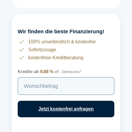
Wir finden die beste Finanzierung!
100% unverbindlich & kostenfrei
Sofortzusage
kostenfreie Kreditberatung
Kredite ab
0,68 %
eff. Jahreszins*
S
u
c
h
Jetzt kostenfrei anfragen
e