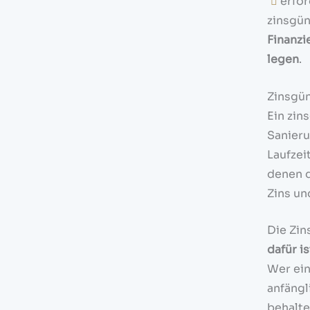
erford
zinsgün
Finanzi
legen
.
Zinsgün
Ein zin
Sanier
Laufzei
denen d
Zins un
Die Zin
dafür i
Wer ein
anfängl
behalte