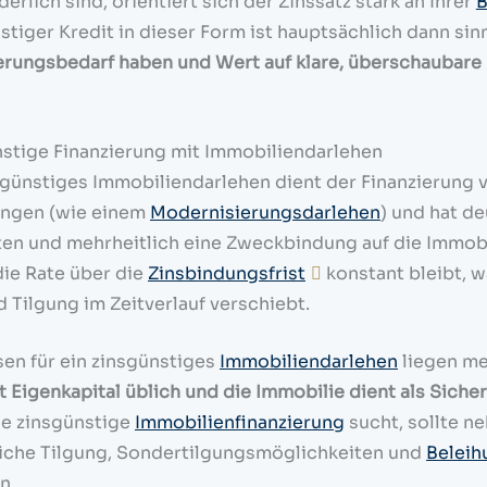
erlich sind, orientiert sich der Zinssatz stark an Ihrer
B
stiger Kredit in dieser Form ist hauptsächlich dann sin
erungsbedarf haben und Wert auf klare, überschaubare 
stige Finanzierung mit Immobiliendarlehen
sgünstiges Immobiliendarlehen dient der Finanzierung
ungen (wie einem
Modernisierungsdarlehen
) und hat d
ten und mehrheitlich eine Zweckbindung auf die Immobi
ie Rate über die
Zinsbindungsfrist
konstant bleibt, w
d Tilgung im Zeitverlauf verschiebt.
sen für ein zinsgünstiges
Immobiliendarlehen
liegen me
st Eigenkapital üblich und die Immobilie dient als Siche
e zinsgünstige
Immobilienfinanzierung
sucht, sollte n
iche Tilgung, Sondertilgungsmöglichkeiten und
Beleih
n.