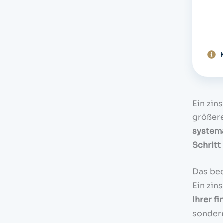
Ein zin
größere
systema
Schritt
Das bed
Ein zin
Ihrer fi
sonder