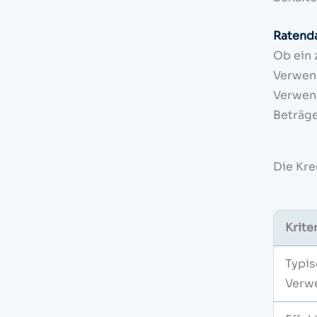
Ratenda
Ob ein 
Verwend
Verwend
Beträge
Die Kre
Krite
Typi
Verw