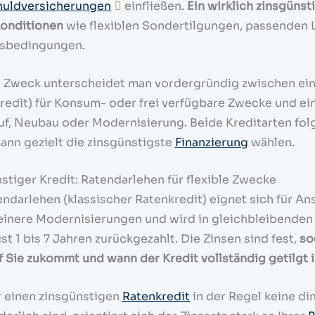
huldversicherungen
einfließen.
Ein wirklich zinsgünst
Konditionen
wie flexiblen Sondertilgungen, passenden 
gsbedingungen.
h Zweck unterscheidet man vordergründig zwischen ei
redit) für Konsum- oder frei verfügbare Zwecke und e
f, Neubau oder Modernisierung. Beide Kreditarten fol
kann gezielt die zinsgünstigste
Finanzierung
wählen.
stiger Kredit: Ratendarlehen für flexible Zwecke
endarlehen (klassischer Ratenkredit) eignet sich für A
einere Modernisierungen und wird in gleichbleibenden M
st 1 bis 7 Jahren zurückgezahlt. Die Zinsen sind fest,
so
f Sie zukommt und wann der Kredit vollständig getilgt i
r einen zinsgünstigen
Ratenkredit
in der Regel keine di