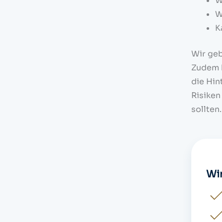
W
W
K
Wir geb
Zudem b
die Hin
Risiken
sollten.
Wir