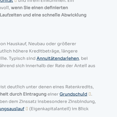
onität
und Ihrem Einkommen. Ein
nvoll,
wenn Sie einen definierten
Laufzeiten und eine schnelle Abwicklung
 von Hauskauf, Neubau oder größerer
eutlich höhere Kreditbeträge, längere
lie. Typisch sind
Annuitätendarlehen
, bei
ährend sich innerhalb der Rate der Anteil aus
ist deutlich unter denen eines Ratenkredits,
rheit durch Eintragung
einer
Grundschuld
.
eben dem Zinssatz insbesondere Zinsbindung,
ungsauslauf
(Eigenkapitalanteil) im Blick