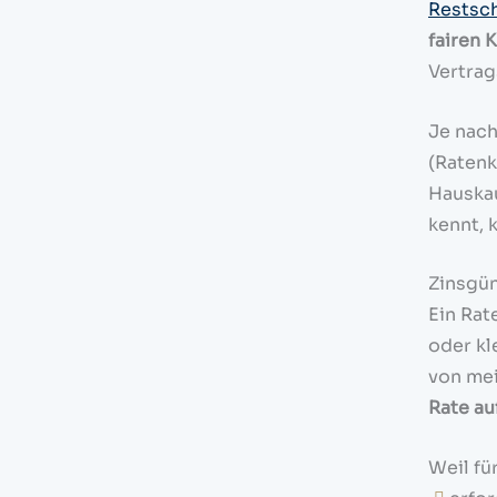
Restsc
fairen 
Vertra
Je nac
(Ratenk
Hauskau
kennt, 
Zinsgün
Ein Rat
oder kl
von mei
Rate au
Weil fü