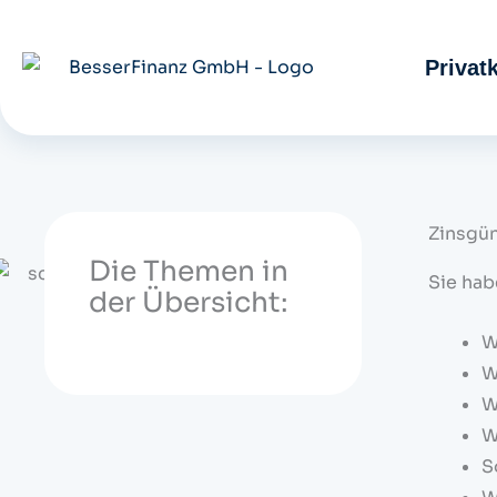
Zum
Inhalt
Privat
springen
Zinsgün
Die Themen in
Sie hab
der Übersicht:
W
W
W
W
S