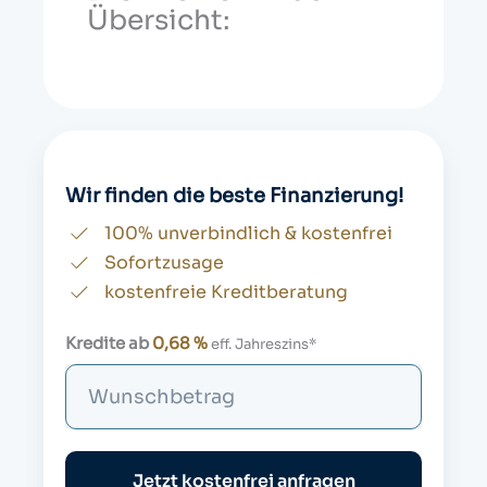
Übersicht:
Wir finden die beste Finanzierung!
100% unverbindlich & kostenfrei
Sofortzusage
kostenfreie Kreditberatung
Kredite ab
0,68 %
eff. Jahreszins*
S
u
c
h
Jetzt kostenfrei anfragen