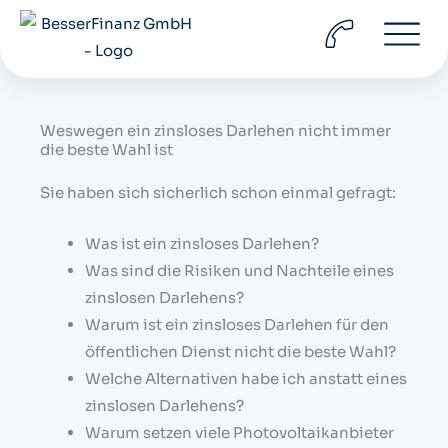
Zum
Inhalt
springen
Weswegen ein zinsloses Darlehen nicht immer
die beste Wahl ist
Sie haben sich sicherlich schon einmal gefragt:
Was ist ein zinsloses Darlehen?
Was sind die Risiken und Nachteile eines
zinslosen Darlehens?
Warum ist ein zinsloses Darlehen für den
öffentlichen Dienst nicht die beste Wahl?
Welche Alternativen habe ich anstatt eines
zinslosen Darlehens?
Warum setzen viele Photovoltaikanbieter