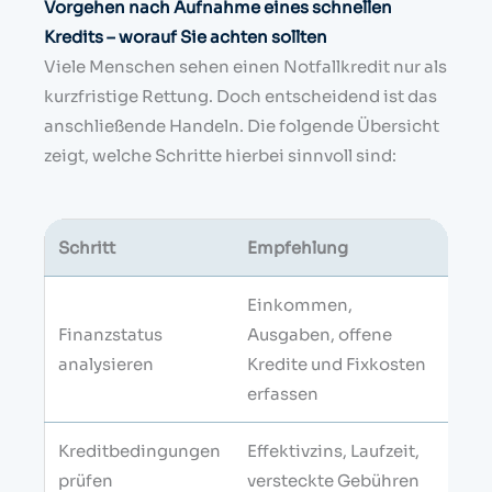
Vorgehen nach Aufnahme eines schnellen
Kredits – worauf Sie achten sollten
Viele Menschen sehen einen Notfallkredit nur als
kurzfristige Rettung. Doch entscheidend ist das
anschließende Handeln. Die folgende Übersicht
zeigt, welche Schritte hierbei sinnvoll sind:
Schritt
Empfehlung
Ziel
Einkommen,
Rea
Finanzstatus
Ausgaben, offene
und
analysieren
Kredite und Fixkosten
Bel
erfassen
ein
Kreditbedingungen
Effektivzins, Laufzeit,
Übe
prüfen
versteckte Gebühren
ver