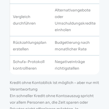
Alternativangebote
Lang
Vergleich
oder
gün
durchführen
Umschuldungskredite
Kon
einholen
Rückzahlungsplan
Budgetierung nach
Liq
erstellen
monatlicher Rate
ver
Schufa-Protokoll
Negativeinträge
Bon
kontrollieren
richtigstellen
Kredit ohne Kontoblick ist möglich – aber nur mit
Verantwortung
Ein schneller Kredit ohne Kontoauszug spricht
vor allem Personen an, die Zeit sparen oder
Privates nicht offenlegen möchten. In