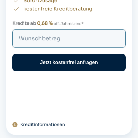
Sofortzusage
kostenfreie Kreditberatung
Kredite ab
0,68 %
eff. Jahreszins*
S
u
c
h
Jetzt kostenfrei anfragen
e
Kreditinformationen