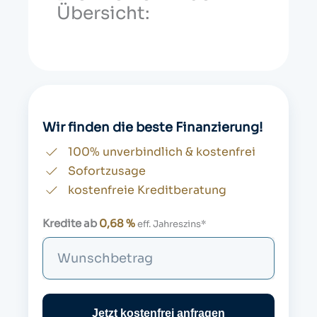
Übersicht:
Wir finden die beste Finanzierung!
100% unverbindlich & kostenfrei
Sofortzusage
kostenfreie Kreditberatung
Kredite ab
0,68 %
eff. Jahreszins*
S
u
c
h
Jetzt kostenfrei anfragen