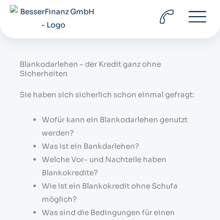
Zum
Inhalt
springen
Blankodarlehen – der Kredit ganz ohne
Sicherheiten
Sie haben sich sicherlich schon einmal gefragt:
Wofür kann ein Blankodarlehen genutzt
werden?
Was ist ein Bankdarlehen?
Welche Vor- und Nachteile haben
Blankokredite?
Wie ist ein Blankokredit ohne Schufa
möglich?
Was sind die Bedingungen für einen