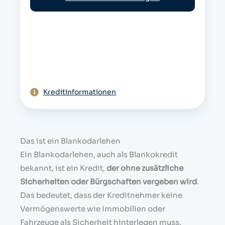
e
Kreditinformationen
Das ist ein Blankodarlehen
Ein Blankodarlehen, auch als Blankokredit
bekannt, ist ein Kredit,
der ohne zusätzliche
Sicherheiten oder Bürgschaften vergeben wird
.
Das bedeutet, dass der Kreditnehmer keine
Vermögenswerte wie Immobilien oder
Fahrzeuge als Sicherheit hinterlegen muss.