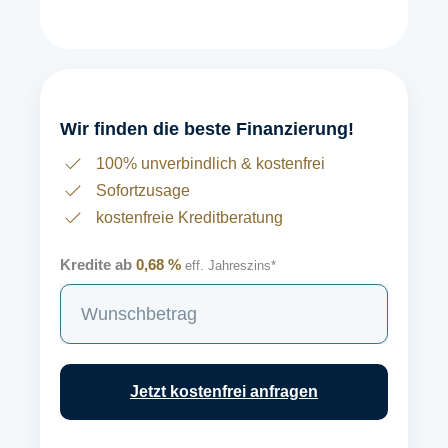
Wir finden die beste Finanzierung!
100% unverbindlich & kostenfrei
Sofortzusage
kostenfreie Kreditberatung
Kredite ab
0,68 %
eff. Jahreszins*
S
u
c
h
Jetzt kostenfrei anfragen
e